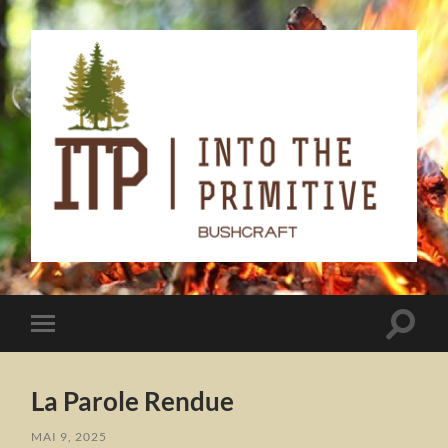
Into
the
primitive
Toggle
Toggle
search
mobile
field
menu
La Parole Rendue
MAI 9, 2025