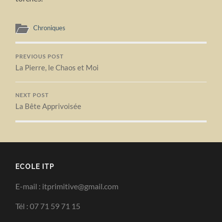
Chroniques
PREVIOUS POST
La Pierre, le Chaos et Moi
NEXT POST
La Bête Apprivoisée
ECOLE ITP
E-mail : itprimitive@gmail.com
Tél : 07 71 59 71 15